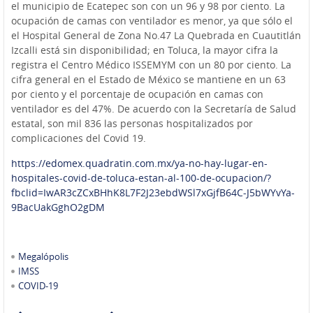
el municipio de Ecatepec son con un 96 y 98 por ciento. La
ocupación de camas con ventilador es menor, ya que sólo el
el Hospital General de Zona No.47 La Quebrada en Cuautitlán
Izcalli está sin disponibilidad; en Toluca, la mayor cifra la
registra el Centro Médico ISSEMYM con un 80 por ciento. La
cifra general en el Estado de México se mantiene en un 63
por ciento y el porcentaje de ocupación en camas con
ventilador es del 47%. De acuerdo con la Secretaría de Salud
estatal, son mil 836 las personas hospitalizados por
complicaciones del Covid 19.
https://edomex.quadratin.com.mx/ya-no-hay-lugar-en-
hospitales-covid-de-toluca-estan-al-100-de-ocupacion/?
fbclid=IwAR3cZCxBHhK8L7F2J23ebdWSl7xGjfB64C-J5bWYvYa-
9BacUakGghO2gDM
Megalópolis
IMSS
COVID-19