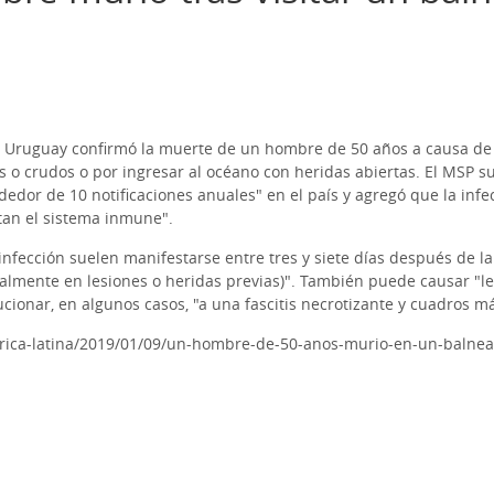
e Uruguay confirmó la muerte de un hombre de 50 años a causa de un
 o crudos o por ingresar al océano con heridas abiertas. El MSP 
ededor de 10 notificaciones anuales" en el país y agregó que la inf
an el sistema inmune".
nfección suelen manifestarse entre tres y siete días después de la e
almente en lesiones o heridas previas)". También puede causar "le
cionar, en algunos casos, "a una fascitis necrotizante y cuadros m
ica-latina/2019/01/09/un-hombre-de-50-anos-murio-en-un-balnear