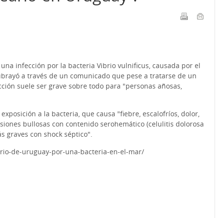
a infección por la bacteria Vibrio vulnificus, causada por el
subrayó a través de un comunicado que pese a tratarse de un
ección suele ser grave sobre todo para "personas añosas,
xposición a la bacteria, que causa "fiebre, escalofríos, dolor,
siones bullosas con contenido serohemático (celulitis dolorosa
ás graves con shock séptico".
io-de-uruguay-por-una-bacteria-en-el-mar/